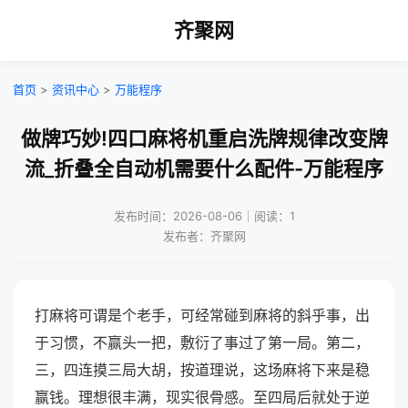
齐聚网
首页
>
资讯中心
>
万能程序
做牌巧妙!四口麻将机重启洗牌规律改变牌
流_折叠全自动机需要什么配件-万能程序
发布时间：2026-08-06｜阅读：1
发布者：齐聚网
打麻将可谓是个老手，可经常碰到麻将的斜乎事，出
于习惯，不赢头一把，敷衍了事过了第一局。第二，
三，四连摸三局大胡，按道理说，这场麻将下来是稳
赢钱。理想很丰满，现实很骨感。至四局后就处于逆