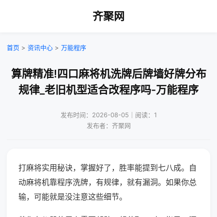
齐聚网
首页
>
资讯中心
>
万能程序
算牌精准!四口麻将机洗牌后牌墙好牌分布
规律_老旧机型适合改程序吗-万能程序
发布时间：2026-08-05｜阅读：1
发布者：齐聚网
打麻将实用秘诀，掌握好了，胜率能提到七八成。自
动麻将机靠程序洗牌，有规律，就有漏洞。如果你总
输，可能就是没注意这些细节。