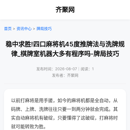
齐聚网
首页
>
资讯中心
>
牌局技巧
稳中求胜!四口麻将机45度推牌法与洗牌规
律_棋牌室机器大多有程序吗-牌局技巧
发布时间：2026-08-07｜阅读：1
发布者：齐聚网
以前打麻将是用手搓，如今的麻将机都是全自动，从
码牌、上牌、洗牌往往只要一到两分钟就会完成。其
实自动麻将机有破绽，只要懂得了这破绽，打麻将时
就可能转败为胜。