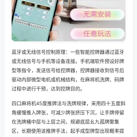
蓝牙或无线信号控制原理：一些智能控牌器通过蓝牙
或无线信号与手机等设备连接。手机端软件预设好牌
型等指令，发送信号给控牌器，控牌器接收到信号后
驱动内部微型电机或机械结构，在麻将机洗牌、码牌
过程中进行干预，达到控牌目的。
四口麻将机45度推牌法与洗牌规律，采用四十五度斜
角缓慢推入牌张，可减少牌张挤压下沉，让手牌停留
在洗牌桶中层与上层之间，规避底层幺九孤牌聚集
区，长期使用该推牌手法，起手成型牌型出现概率提