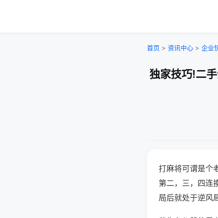
首页
>
资讯中心
>
企业
独家技巧!二
打麻将可谓是个
第二，三，四连
局后就处于逆风