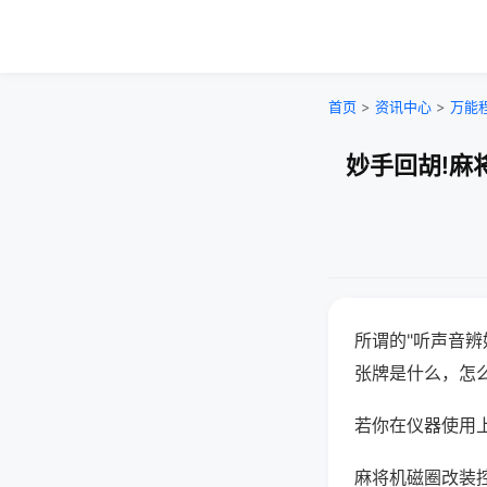
首页
>
资讯中心
>
万能
妙手回胡!麻
所谓的"听声音辨
张牌是什么，怎
若你在仪器使用上
麻将机磁圈改装