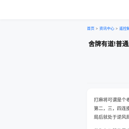
首页
>
资讯中心
>
遥控
舍牌有道!普
打麻将可谓是个
第二，三，四连
局后就处于逆风