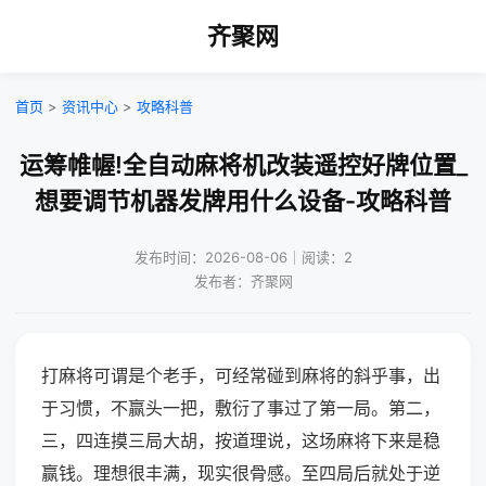
齐聚网
首页
>
资讯中心
>
攻略科普
运筹帷幄!全自动麻将机改装遥控好牌位置_
想要调节机器发牌用什么设备-攻略科普
发布时间：2026-08-06｜阅读：2
发布者：齐聚网
打麻将可谓是个老手，可经常碰到麻将的斜乎事，出
于习惯，不赢头一把，敷衍了事过了第一局。第二，
三，四连摸三局大胡，按道理说，这场麻将下来是稳
赢钱。理想很丰满，现实很骨感。至四局后就处于逆