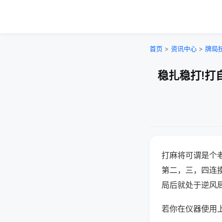
首页
>
资讯中心
>
牌局
稳扎稳打!打
打麻将可谓是个
第二，三，四连
局后就处于逆风
若你在仪器使用上