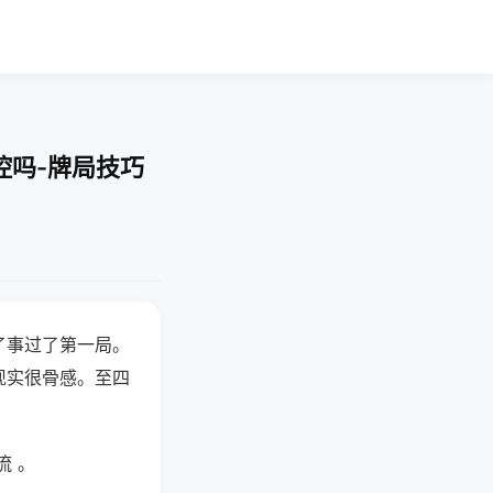
控吗-牌局技巧
了事过了第一局。
现实很骨感。至四
流 。