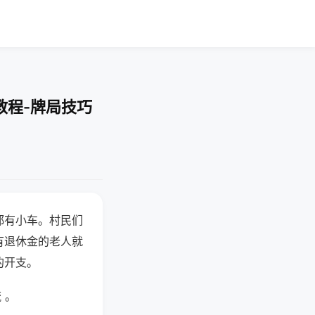
教程-牌局技巧
都有小车。村民们
有退休金的老人就
的开支。
 。