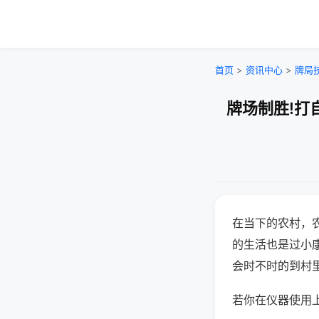
首页
>
资讯中心
>
牌局
牌场制胜!打
在当下的农村，
的生活也是过小
会时不时的到村
若你在仪器使用上