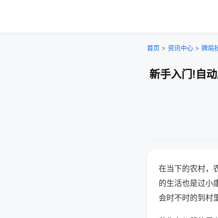
首页
>
资讯中心
>
牌局
新手入门!自
在当下的农村，
的生活也是过小
会时不时的到村