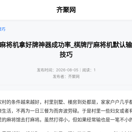
齐聚网
技巧
动麻将机拿好牌神器成功率_棋牌厅麻将机默认输
技巧
发布时间：2026-08-05｜阅读：1
发布者：齐聚网
农村的条件越来越好，村里别墅、楼房到处都是，家家户户几乎
康生活，不再为一日三餐为而奔波劳碌。于是村里一些妇女或者
里的麻将馆去打麻将。虽然打得小，但如果经常输也是一笔不小