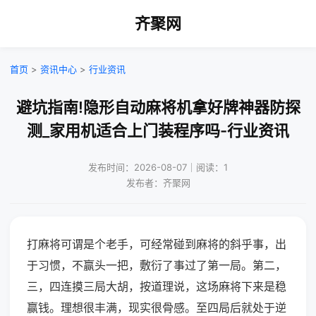
齐聚网
首页
>
资讯中心
>
行业资讯
避坑指南!隐形自动麻将机拿好牌神器防探
测_家用机适合上门装程序吗-行业资讯
发布时间：2026-08-07｜阅读：1
发布者：齐聚网
打麻将可谓是个老手，可经常碰到麻将的斜乎事，出
于习惯，不赢头一把，敷衍了事过了第一局。第二，
三，四连摸三局大胡，按道理说，这场麻将下来是稳
赢钱。理想很丰满，现实很骨感。至四局后就处于逆