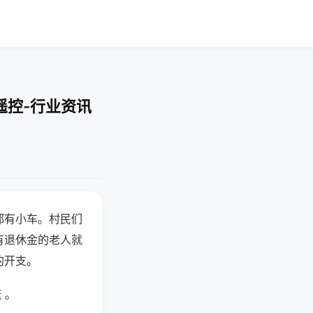
遥控-行业资讯
都有小车。村民们
有退休金的老人就
的开支。
 。