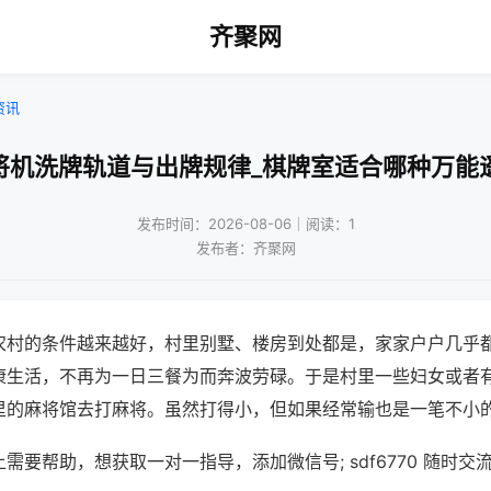
齐聚网
资讯
将机洗牌轨道与出牌规律_棋牌室适合哪种万能
发布时间：2026-08-06｜阅读：1
发布者：齐聚网
农村的条件越来越好，村里别墅、楼房到处都是，家家户户几乎
康生活，不再为一日三餐为而奔波劳碌。于是村里一些妇女或者
里的麻将馆去打麻将。虽然打得小，但如果经常输也是一笔不小
需要帮助，想获取一对一指导，添加微信号; sdf6770 随时交流