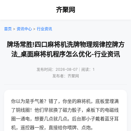
齐聚网
首页
>
资讯中心
>
行业资讯
牌场常胜!四口麻将机洗牌物理规律控牌方
法_桌面麻将机程序怎么优化-行业资讯
发布时间：2026-08-07｜阅读：1
发布者：齐聚网
你以为是手气差？错了，你坐的麻将机，底板里埋满
了铜线圈！他们早就换了磁力骰子，桌板下的电磁线
圈一通电，想要几点就几点。后台那小子戴着蓝牙耳
机，遥控器一按，直接给你喂牌、点炮。