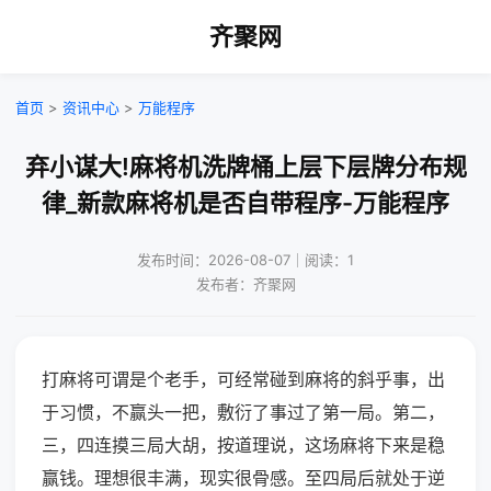
齐聚网
首页
>
资讯中心
>
万能程序
弃小谋大!麻将机洗牌桶上层下层牌分布规
律_新款麻将机是否自带程序-万能程序
发布时间：2026-08-07｜阅读：1
发布者：齐聚网
打麻将可谓是个老手，可经常碰到麻将的斜乎事，出
于习惯，不赢头一把，敷衍了事过了第一局。第二，
三，四连摸三局大胡，按道理说，这场麻将下来是稳
赢钱。理想很丰满，现实很骨感。至四局后就处于逆