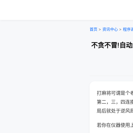
首页
>
资讯中心
>
程序
不贪不冒!自
打麻将可谓是个
第二，三，四连
局后就处于逆风
若你在仪器使用上