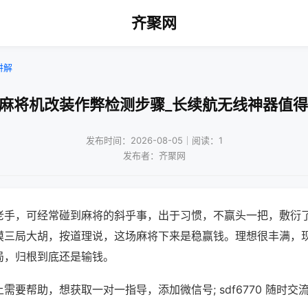
齐聚网
讲解
动麻将机改装作弊检测步骤_长续航无线神器值得
发布时间：2026-08-05｜阅读：1
发布者：齐聚网
老手，可经常碰到麻将的斜乎事，出于习惯，不赢头一把，敷衍
摸三局大胡，按道理说，这场麻将下来是稳赢钱。理想很丰满，
局，归根到底还是输钱。
需要帮助，想获取一对一指导，添加微信号; sdf6770 随时交流