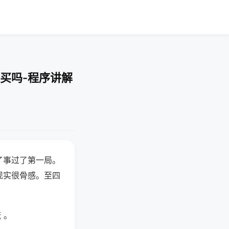
买吗-程序讲解
了事过了第一局。
现实很骨感。至四
 。