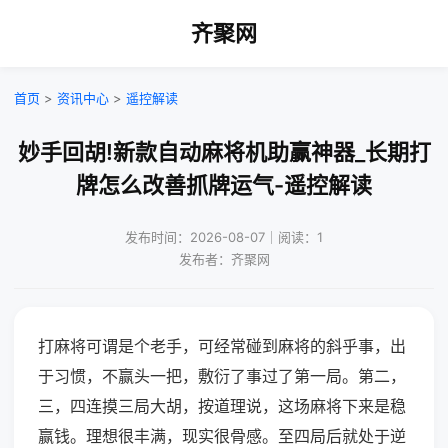
齐聚网
首页
>
资讯中心
>
遥控解读
妙手回胡!新款自动麻将机助赢神器_长期打
牌怎么改善抓牌运气-遥控解读
发布时间：2026-08-07｜阅读：1
发布者：齐聚网
打麻将可谓是个老手，可经常碰到麻将的斜乎事，出
于习惯，不赢头一把，敷衍了事过了第一局。第二，
三，四连摸三局大胡，按道理说，这场麻将下来是稳
赢钱。理想很丰满，现实很骨感。至四局后就处于逆