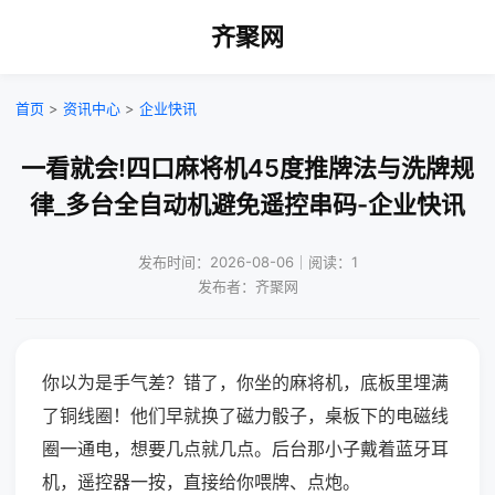
齐聚网
首页
>
资讯中心
>
企业快讯
一看就会!四口麻将机45度推牌法与洗牌规
律_多台全自动机避免遥控串码-企业快讯
发布时间：2026-08-06｜阅读：1
发布者：齐聚网
你以为是手气差？错了，你坐的麻将机，底板里埋满
了铜线圈！他们早就换了磁力骰子，桌板下的电磁线
圈一通电，想要几点就几点。后台那小子戴着蓝牙耳
机，遥控器一按，直接给你喂牌、点炮。