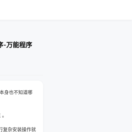
序-万能程序
器本身也不知道哪
。
 。
行复杂安装操作就