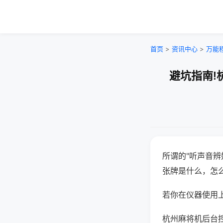
首页
>
资讯中心
>
万能
避坑指南!
所谓的"听声音辨
张牌是什么，怎
若你在仪器使用上
杭州麻将机后台