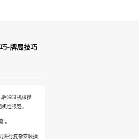
巧-牌局技巧
乱后通过机械搅
随机性很强。
流 。
机进行复杂安装操