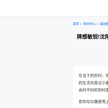
首页
>
资讯中心
>
遥控
牌感敏锐!沈
在当下的农村，
的生活也是过小
会时不时的到村
若你在仪器使用上