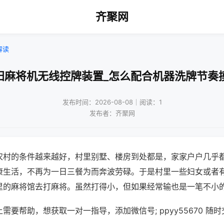
齐聚网
解读
阳麻将机无线控牌装置_怎么配合机器洗牌节奏
发布时间：2026-08-08｜阅读：1
发布者：齐聚网
农村的条件越来越好，村里别墅、楼房到处都是，家家户户几乎
康生活，不再为一日三餐为而奔波劳碌。于是村里一些妇女或者
里的麻将馆去打麻将。虽然打得小，但如果经常输也是一笔不小
需要帮助，想获取一对一指导，添加微信号; ppyy55670 随时