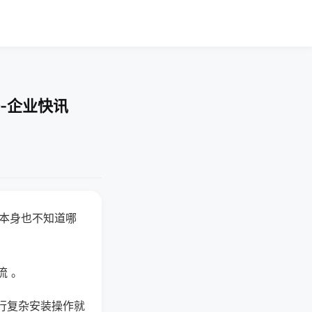
-企业快讯
器本身也不知道哪
。
流 。
行复杂安装操作就