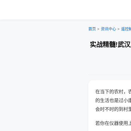
首页
>
资讯中心
>
遥控
实战精髓!武
在当下的农村，
的生活也是过小
会时不时的到村
若你在仪器使用上