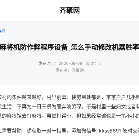
齐聚网
解读
汉麻将机防作弊程序设备_怎么手动修改机器胜率
发布时间：2026-08-08｜阅读：2
发布者：齐聚网
农村的条件越来越好，村里别墅、楼房到处都是，家家户户几乎
康生活，不再为一日三餐为而奔波劳碌。于是村里一些妇女或者
里的麻将馆去打麻将。虽然打得小，但如果经常输也是一笔不小
需要帮助，想获取一对一指导，添加微信号; kkss8691 随时交